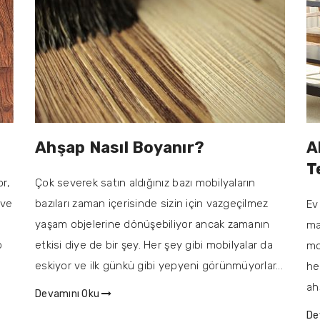
Ahşap Nasıl Boyanır?
A
T
r,
Çok severek satın aldığınız bazı mobilyaların
 ve
bazıları zaman içerisinde sizin için vazgeçilmez
Ev
yaşam objelerine dönüşebiliyor ancak zamanın
ma
p
etkisi diye de bir şey. Her şey gibi mobilyalar da
mo
eskiyor ve ilk günkü gibi yepyeni görünmüyorlar...
he
ah
Devamını Oku
De