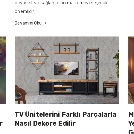
dayanıklı ve sağlam olan malzemeyi seçmek
önemlidir.
Devamını Oku
TV Ünitelerini Farklı Parçalarla
M
r
Nasıl Dekore Edilir
Y
G