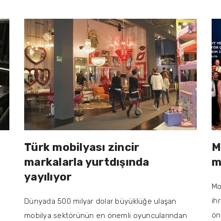
Türk mobilyası zincir
M
markalarla yurtdışında
m
yayılıyor
Mo
ih
Dünyada 500 milyar dolar büyüklüğe ulaşan
ön
mobilya sektörünün en önemli oyuncularından