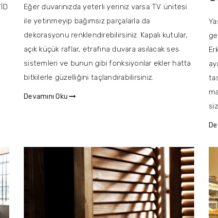
VİD
Eğer duvarınızda yeterli yeriniz varsa TV ünitesi
ile yetinmeyip bağımsız parçalarla da
Ya
dekorasyonu renklendirebilirsiniz. Kapalı kutular,
ge
açık küçük raflar, etrafına duvara asılacak ses
Er
sistemleri ve bunun gibi fonksiyonlar ekler hatta
ay
bitkilerle güzelliğini taçlandırabilirsiniz.
ta
ma
Devamını Oku
si
De