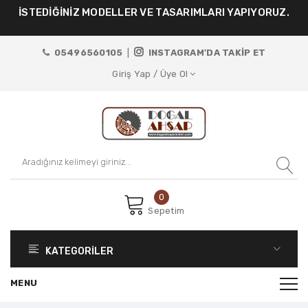
İSTENİLEN ÖLÇÜ VE RENKLERDE ÜRÜN TASARIMI
YAPIYORUZ.
05496560105
|
INSTAGRAM'DA TAKİP ET
Giriş Yap / Üye Ol
0
Sepetim
KATEGORİLER